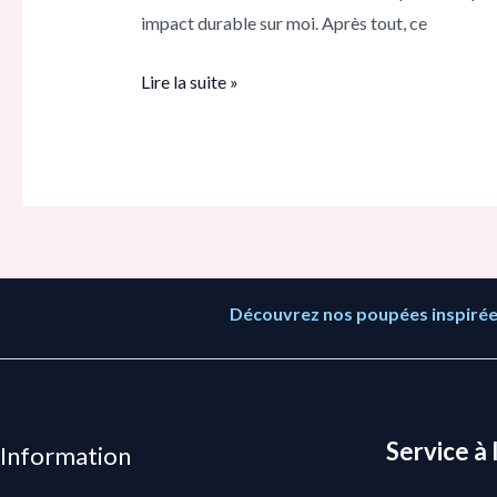
la
impact durable sur moi. Après tout, ce
figurine
Yor
Lire la suite »
Forger
Découvrez nos poupées inspirées
Service à 
Information