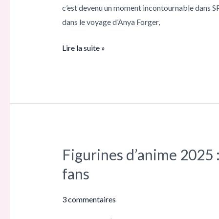
c’est devenu un moment incontournable dans SP
Forger
dans le voyage d’Anya Forger,
dans
SPY
Lire la suite »
x
FAMILY
Figurines d’anime 2025 :
Figurines
d’anime
fans
2025 :
des
3 commentaires
objets