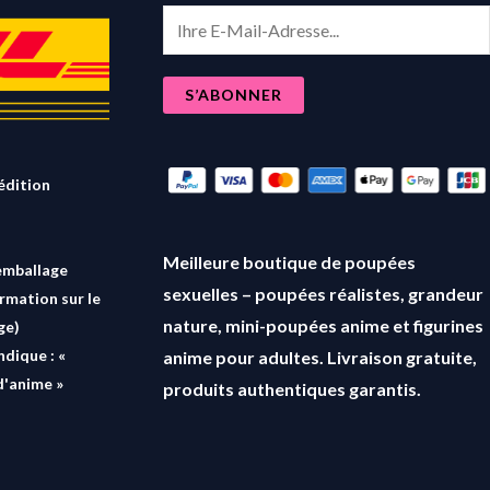
E
m
a
S’ABONNER
i
l
*
édition
Meilleure boutique de poupées
emballage
sexuelles – poupées réalistes, grandeur
ormation sur le
nature, mini-poupées anime et figurines
ge)
ndique : «
anime pour adultes. Livraison gratuite,
d'anime »
produits authentiques garantis.