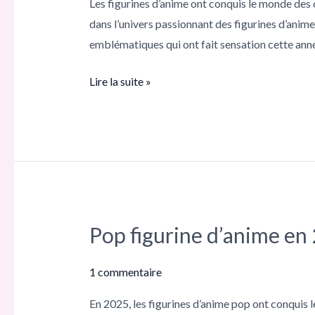
Les figurines d’anime ont conquis le monde de
de
dans l’univers passionnant des figurines d’anim
collection
emblématiques qui ont fait sensation cette ann
incontournables
pour
Lire la suite »
tous
les
fans
Pop figurine d’anime en 
Pop
figurine
d’anime
1 commentaire
en
En 2025, les figurines d’anime pop ont conquis 
2025: les