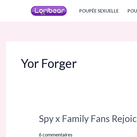
Aller
POUPÉE SEXUELLE
POU
au
contenu
Yor Forger
Spy x Family Fans Rejoi
Spy
x
Family
6 commentaires