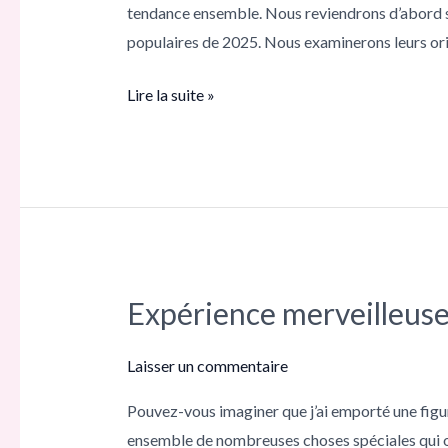
tendance ensemble. Nous reviendrons d’abord su
personnages
populaires de 2025. Nous examinerons leurs ori
féminins
les
Lire la suite »
plus
populaires
Expérience merveilleuse 
Expérience
merveilleuse
en
Laisser un commentaire
vacances
Pouvez-vous imaginer que j’ai emporté une figu
avec
ensemble de nombreuses choses spéciales qui on