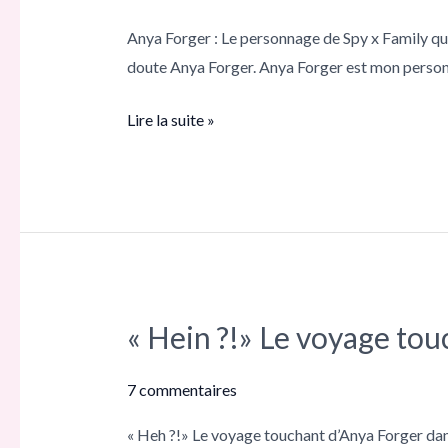
Fans
Anya Forger : Le personnage de Spy x Family que 
Rejoice:
doute Anya Forger. Anya Forger est mon personna
The
Best
Lire la suite »
Anya
Forger
Merch
&
Figures
« Hein ?!» Le voyage to
« Hein ?!»
Le
voyage
7 commentaires
touchant
« Heh ?!» Le voyage touchant d’Anya Forger dans
d’Anya